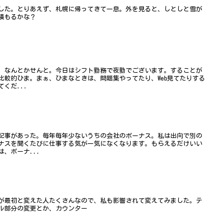
した。とりあえず、札幌に帰ってきて一息。外を見ると、しとしと雪が
積もるかな？
。なんとかせんと。今日はシフト勤務で夜勤でございます。することが
比較的ひま。まぁ、ひまなときは、問題集やってたり、Web見てたりする
くだ...
記事があった。毎年毎年少ないうちの会社のボーナス。私は出向で別の
ナスを聞くたびに仕事する気が一気になくなります。もらえるだけいい
、ボーナ...
が最初と変えた人たくさんなので、私も影響されて変えてみました。テ
ル部分の変更とか、カウンター