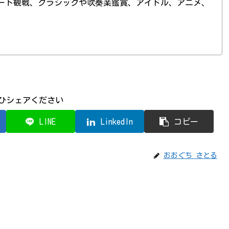
ート観戦、クラシックや吹奏楽鑑賞、アイドル、アニメ、
ひシェアください
LINE
LinkedIn
コピー
おおぐち さとる