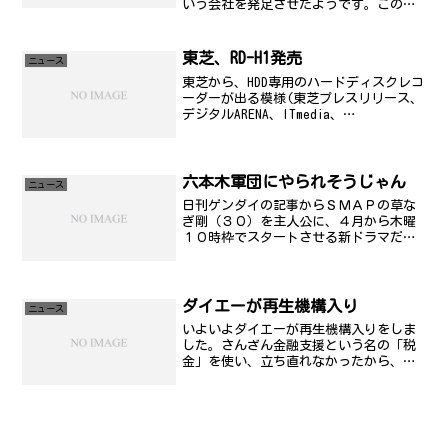
いう会社を発足させたようです。この度
の新社名決定は、新筆頭株主となるソフ
トバンク株式会社が総合通信事業を拡大
していくうえで中核と位置付ける"日本テ
東芝、RD-H1発売
ニュース
レコム"と...
東芝から、HDD専用のハードディスクレコ
ーダーが出る模様(東芝プレスリリース、
デジタルARENA、ITmedia、
BroadBandWatch、)東芝は、HDD単体レコ
ーダ「RD-H1」を4月上旬に発売する。東
芝のショッピングサイト「sho...
六本木軍団にやられそうじゃん
ニュース
日刊ゲンダイの記事からＳＭＡＰの草な
ぎ剛（３０）を主人公に、４月から木曜
１０時枠でスタートさせる新ドラマだ。
その名も「ヒルズに恋して」（仮題）。
六本木ヒルズにオフィスを構えるＩＴ企
業を舞台に、サラリーマンの草なぎが社
長を目指して奮闘するスト...
ダイエーが再生機構入り
ニュース
いよいよダイエーが再生機構入りをしま
した。さんざん金融支援という名の「税
金」を使い、立ち直れなかったから、再
生機構でさらに「税金」を使って再建し
ようとしてる。私すっごい疑問なんです
けど、なんで法的整理してないんです
か？影響は確かに今となって...