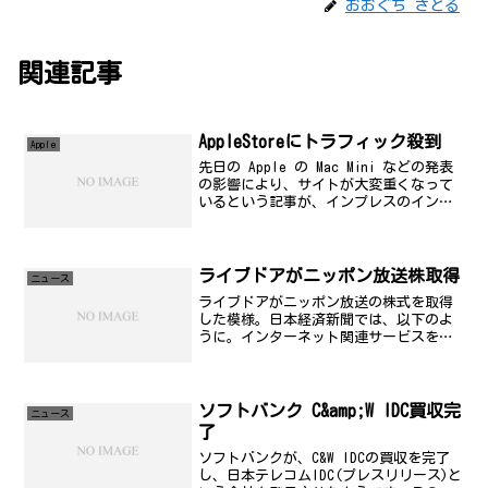
おおぐち さとる
関連記事
AppleStoreにトラフィック殺到
Apple
先日の Apple の Mac Mini などの発表
の影響により、サイトが大変重くなって
いるという記事が、インプレスのインタ
ーネットウォッチで取り上げられてい
た。やっぱり、面白いのはこの一言だろ
う。Netcraftによると、Appleのサイ...
ライブドアがニッポン放送株取得
ニュース
ライブドアがニッポン放送の株式を取得
した模様。日本経済新聞では、以下のよ
うに。インターネット関連サービスを提
供するライブドアが8日、東証二部上場の
ラジオ放送会社、ニッポン放送の株式を
35％取得したと発表した。livedoorのIR
には以下の...
ソフトバンク C&amp;W IDC買収完
ニュース
了
ソフトバンクが、C&W IDCの買収を完了
し、日本テレコムIDC(プレスリリース)と