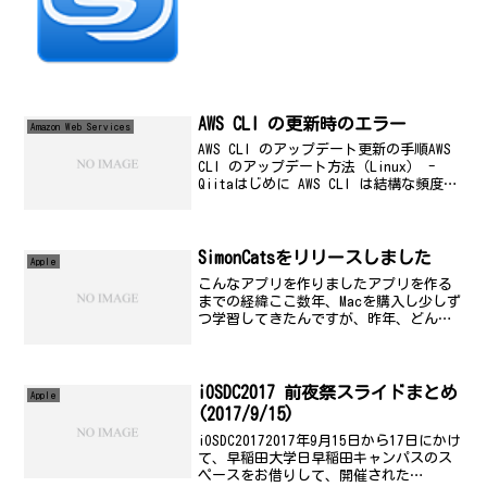
類を判別、11のクラウドサービスへ自動
振り分けINTERNET Watchリンク...
AWS CLI の更新時のエラー
Amazon Web Services
AWS CLI のアップデート更新の手順AWS
CLI のアップデート方法（Linux） -
Qiitaはじめに AWS CLI は結構な頻度で
バージョンがあがりますし、 新しい機能
をCLIで使うには当然アップデートする必
要があります。 作...
SimonCatsをリリースしました
Apple
こんなアプリを作りましたアプリを作る
までの経緯ここ数年、Macを購入し少しず
つ学習してきたんですが、昨年、どんな
理由があっても、1本、2016年3月までに
リリースするという目標を立てて、極秘
裏(笑)にプロジェクトを進めてきまし
た。いろいろな...
iOSDC2017 前夜祭スライドまとめ
Apple
(2017/9/15)
iOSDC20172017年9月15日から17日にかけ
て、早稲田大学日早稲田キャンパスのス
ペースをお借りして、開催された