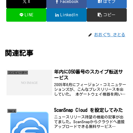
X
Facebook
はてブ
LINE
LinkedIn
コピー
おおぐち さとる
関連記事
年内に050番号のスカイプ転送サ
コンビューター
ービス
2005年6月にフィージョン・コミニュケー
ションズが、こんなプレスリリースを出
していた。 本ゲートウェイ機器を用いる
ことで、FUSION IP-Phoneの利用者は、
スカイプ社のI
ScanSnap Cloud を設定してみた
Apple
ニュースリリース待望の機能の記事が出
てました。ScanSnapからクラウドへ直接
アップロードできる無料サービス
「ScanSnap Cloud」 ドキュメントの種