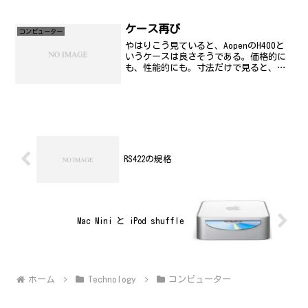
iOSDC2017に参加しています。私が見た
発表を中心にスライドをまとめていきま
す。SiriKit and MeTach...
ケース再び
コンビューター
やはりこう見ていると、AopenのH400と
いうケースは良さそうである。価格的に
も、性能的にも。寸法だけで見ると、今
使っている FMV より一回り小さいのに、
しっかりとベイに増設できるようになっ
ているし、とりあえずケースだけ買え
ば、いろいろ...
RS422の規格
Mac Mini と iPod shuffle
ホーム
Technology
コンビューター