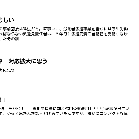
らしい
の事前面接は違法だと。記事中に、労働者派遣事業を営むには厚生労働
ればならない派遣元責任者は、５年毎に派遣元責任者講習を受講しなけ
たその講...
ネー対応拡大に思う
大に思う
！」
ル放送「モバHO！」、専用受信機に加えPC用や車載用」という記事が出てい
て、やっと出たんだなぁと眺めていたんですが、確かにコンパクトな筐
.