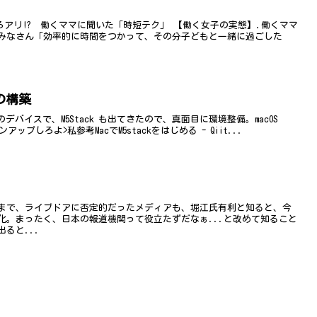
ぶところアリ!? 働くママに聞いた「時短テク」 【働く女子の実態】.働くママ
みなさん「効率的に時間をつかって、その分子どもと一緒に過ごした
境の構築
OM のデバイスで、M5Stack も出てきたので、真面目に環境整備。macOS
ンアップしろよ>私参考MacでM5stackをはじめる - Qiit...
まで、ライブドアに否定的だったメディアも、堀江氏有利と知ると、今
化。まったく、日本の報道機関って役立たずだなぁ...と改めて知ること
ると...