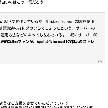
面白いのはこの一言だろう。
ac OS Xで動作しているが、Windows Server 2003を使用
bs CEOの基調講演の後にダウンしてしまったという。サーバーの
、運用方法などによっても左右される。一概にサーバーOS
狂的なMacファンが、AppleとMicrosoftの製品のストレ
ようなご支援をさせていただいています。
(ST/SA/PM/NW/DB/SM/AU/SU/SG/AP/FE/IP)