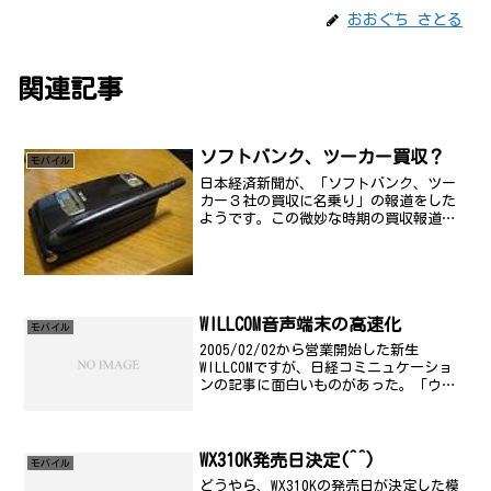
おおぐち さとる
関連記事
ソフトバンク、ツーカー買収？
モバイル
日本経済新聞が、「ソフトバンク、ツー
カー３社の買収に名乗り」の報道をした
ようです。この微妙な時期の買収報道
は、今の新規参入の議論と別ではないで
しょう。新規参入についてのお話は、別
の機会に書くとして、今回は、ツーカー
を仮に買収したときにメリッ...
WILLCOM音声端末の高速化
モバイル
2005/02/02から営業開始した新生
WILLCOMですが、日経コミニュケーショ
ンの記事に面白いものがあった。「ウィ
ルコムが日本無線の音声端末を最大128k
ビット/秒に高速化」という記事。4xパケ
ット方式に対応するのは，パソコンとAH-
J...
WX310K発売日決定(^^)
モバイル
どうやら、WX310Kの発売日が決定した模