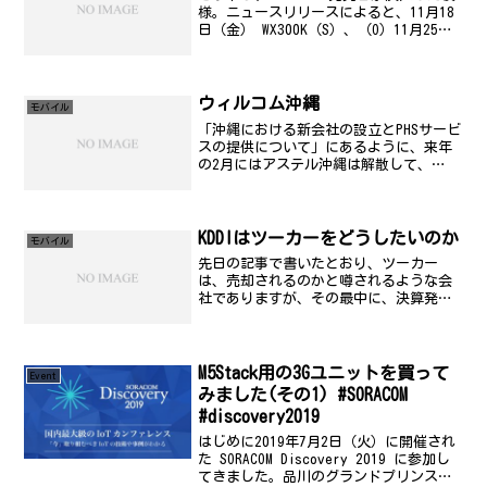
様。ニュースリリースによると、11月18
日（金） WX300K（S）、（O）11月25日
（金） WX310K（S）、（P）、
WX310SA（S）、（R）11月30日（水）
WX310K（D） らしい...
ウィルコム沖縄
モバイル
「沖縄における新会社の設立とPHSサービ
スの提供について」にあるように、来年
の2月にはアステル沖縄は解散して、
DDIPOCKET、いやウィルコムというPHS会
社がスタートするようです。アステルグ
ループもすでに全国ネットワークが崩れ
最近では、...
KDDIはツーカーをどうしたいのか
モバイル
先日の記事で書いたとおり、ツーカー
は、売却されるのかと噂されるような会
社でありますが、その最中に、決算発表
の記者会見上、KDDIの社長はこう申した
らしい。(日経BP)半分は冗談だがと前置
きをしたうえで「5000億円なら売却す
る」とも言い，明...
M5Stack用の3Gユニットを買って
Event
みました(その1) #SORACOM
#discovery2019
はじめに2019年7月2日（火）に開催され
た SORACOM Discovery 2019 に参加し
てきました。品川の​グランドプリンスホ