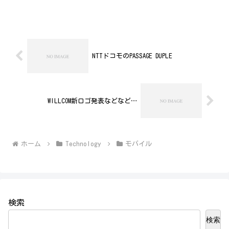
テル新高輪、​国際館パミールで開催され
ました。M5Stack用の3Gユニットが発売
されましたSORAC...
NTTドコモのPASSAGE DUPLE
WILLCOM新ロゴ発表などなど…
ホーム
Technology
モバイル
検索
検索