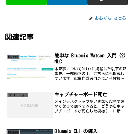
おおぐち さとる
関連記事
簡単な Bluemix Watson 入門 (2)
Bluemix
NLC
本記事についてQiitaに掲載した以下の記
事を、一部修正の上、こちらにも掲載し
ています。記事作成者自身による投稿で
す。簡単な Watson NLC 入門 - Qiitaは
じめに Watson サービスの中で分類器と
して用意されている NLC...
キャプチャーボード死亡
コンビューター
メインデスクトップがいきなり起動でき
なくなって調べてみると、どうやらキャ
プチャボードが死亡した模様(;_;) 新調
できるほどお金はないんだけど、無いな
ら無いでかなり不便...(^^;;;;いい機会
だから、デスクトップもすべてOS入れ替
えよう...
Bluemix CLI の導入
Bluemix