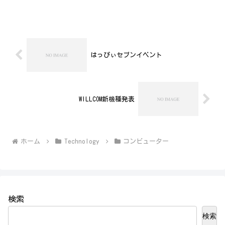
テル新高輪、​国際館パミールで開催され
ました。SORACOM eSIMのプロファイルダ
ウンロード(Te...
はっぴぃセブンイベント
WILLCOM新機種発表
ホーム
Technology
コンビューター
検索
検索