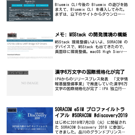
Bluemix CLI今後の Bluemix の遊びを踏
まえて、Bluemix CLI を導入してみた。
まずは、以下のサイトからダウンロー
ド。NO IMAGEIBM Cloud
Docsclis.ng.bluemix.net導入手順ここ
では...
メモ: M5Stack の開発環境の構築
Apple
M5Stack 環境整備いよいよ、SORACOM の
デバイスで、M5Stack も出てきたので、
真面目に環境整備。macOS High Sierra
です。さっさとバージョンアップしろよ>
私参考MacでM5stackをはじめる -
Qiit...
漢字6万文字の国際規格化が完了
コンビューター
IPAからのリリースプレス発表 「文字情
報基盤整備事業」で推進していた漢字6万
文字の国際規格化が完了：IPA 独立行政
法人 情報処理推進機構www.ipa.go.jp文
字コード外字の問題とか、特に人名漢字
を扱うシステムをやった時は悩まされ
ま...
SORACOM eSIM プロファイルトラ
Apple
イアル #SORACOM #discovery2019
はじめに2019年7月2日（火）に開催され
た SORACOM Discovery 2019 に参加し
てきました。品川の​グランドプリンスホ