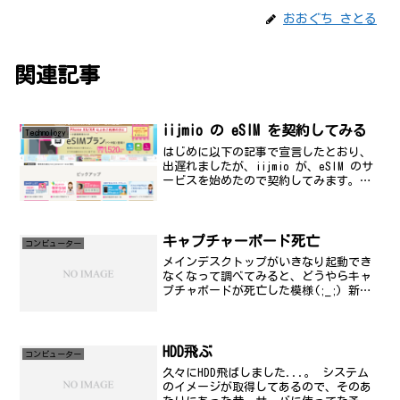
おおぐち さとる
関連記事
iijmio の eSIM を契約してみる
Technology
はじめに以下の記事で宣言したとおり、
出遅れましたが、iijmio が、eSIM のサ
ービスを始めたので契約してみます。
SORACOM eSIM プロファイルトライアル
#SORACOM #discovery2019 - まりぱら
おーぐはじめ...
キャプチャーボード死亡
コンビューター
メインデスクトップがいきなり起動でき
なくなって調べてみると、どうやらキャ
プチャボードが死亡した模様(;_;) 新調
できるほどお金はないんだけど、無いな
ら無いでかなり不便...(^^;;;;いい機会
だから、デスクトップもすべてOS入れ替
えよう...
HDD飛ぶ
コンビューター
久々にHDD飛ばしました...。 システム
のイメージが取得してあるので、そのあ