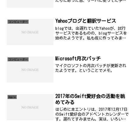
たりにあった昔、サーバに使ってた予備
のハードディスクを付け直してイメージ
から復活。 一部の最新データはバックア
ップ時期の関係で消滅(泣 しましたが、
重要なものは、...
Yahooプログと翻訳サービス
コンビューター
blogでは、出遅れていたYahooが、試行
サービスであるものの、blogサービスを
始めたようです。私も仮に作ってみまし
た。自力でインストールして全体的なデ
ザインも好きなようにできるここと比べ
出来ることの幅が小さいですね。ただ、
きれいなデザ...
Microsoft月次パッチ
コンビューター
マイクロソフトの月次パッチが更新され
たようです。ということでメモ。
2017年のSwift愛好会の活動を眺
Apple
めてみる
はじめに本エントリは、2017年12月17日
のSwift愛好会のアドベントカレンダーで
す。遅れてすみません。実は、いろいろ
Swift のことを書こうか何か迷ったので
すが、やっぱり今年一年の活動をまとめ
てみたくなったので、参加者の視点から