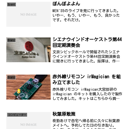
ぼんぼよよん
Event
MEN'S5のライブを見に行ってきました。
いやー、もう、いやー、もう、良かった
です。それだけ。
シエナウインドオーケストラ第44
Diary
回定期演奏会
文京シビックホールで開催されたシエナ
ウインドオーケストラ第44回定期演奏会
に聞きに行ってきました。指揮は、作曲
家のフィリップ・スパーク氏。そのた
め、今回は、彼の曲のワンメイクコンサ
ートでした。
赤外線リモコン irMagician を組
Diary
み立てました
赤外線リモコン irMagican大宮技研の
irMagician のキットを購入したので製作
してみました。キットはこちらから買え
ます。私は、キットを製作されている大
宮技研の大橋さんからイベントの時に直
接購入しました。このキットは、最近で
秋葉原散策
コンビューター
は...
夜勤あけで自宅へ帰る前に久々に秋葉原
メイトへ。予約してたCDの引き取り。