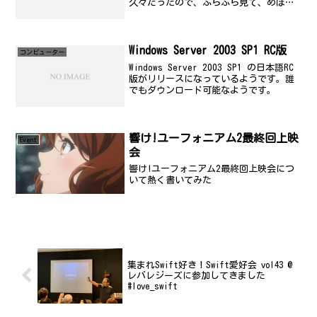
久々だったので、ふらふら見て、めぼし
そうなものがなかったので退散しようと
したら、上山さんに遭遇。こんなことっ
てあるのね(x_x;;その後、ツクモとかに
も寄ってめぼしそう...
Windows Server 2003 SP1 RC版
コンビューター
Windows Server 2003 SP1 の日本語RC
版がリリースになっているようです。誰
でもダウンロード可能なようです。
響け!ユーフォニアム2最終回上映
Event
会
響け!ユーフォニアム2最終回上映会につ
いて熱く書いてみた
集まれSwift好き！Swift愛好会 vol43 @
レバレジーズに参加してきました
#love_swift