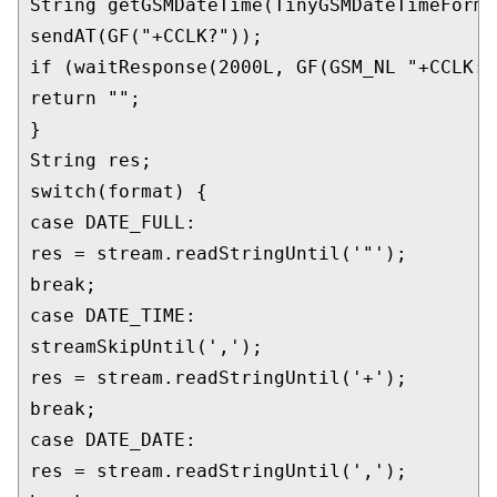
String 
getGSMDateTime
(TinyGSMDateTimeForma
sendAT
(
GF
(
"+CCLK?"
if
 (
waitResponse
(
2000L
, 
GF
(GSM_NL 
"+CCLK: 
return
""
;

}

switch
(
format
case
 DATE_FULL:

res = 
stream
.
readStringUntil
(
'"'
break
case
streamSkipUntil
(
','
);

res = 
stream
.
readStringUntil
(
'+'
break
case
 DATE_DATE:

res = 
stream
.
readStringUntil
(
','