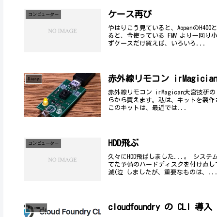
ケース再び
コンビューター
やはりこう見ていると、AopenのH
ると、今使っている FMV より一回
ずケースだけ買えば、いろいろ...
赤外線リモコン irMagici
Diary
赤外線リモコン irMagican大宮技研
らから買えます。私は、キットを製作
このキットは、最近では...
HDD飛ぶ
コンビューター
久々にHDD飛ばしました...。 シ
てた予備のハードディスクを付け直し
滅(泣 しましたが、重要なものは、..
cloudfoundry の CLI 導入
Bluemix