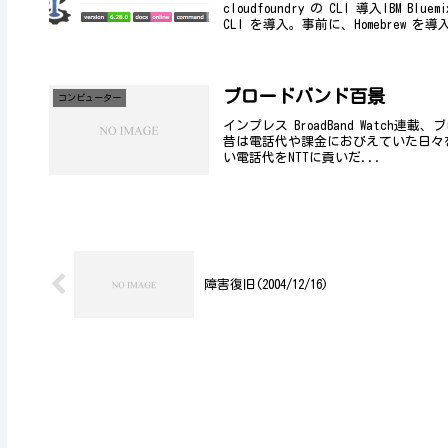
cloudfoundry の CLI 導入IBM Blu
CLI を導入。事前に、Homebrew を導入
ブロードバンド百景
コンビューター
インプレス BroadBand Watc
昔は電話代や課金におびえていた日々
い電話代をNTTに貢いだ...
障害復旧(2004/12/16)