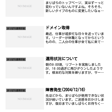
まりぱらのトップページ、実はずーっと
変わっていないんですよね。そろそろ、
新しいタイプのものに変更したいなぁ。
誰かデザインだけしてくんないかなぁ？
会員ページということをそろそろきちん
と考えないといけないかもしれません。
近いうちに寄付を募るとい...
ドメイン取得
まりぱら運用日誌
最近、仕事が超多忙な日々を送っていま
す。リーダーが休職となってからという
ものの、二人分の仕事が全て私に来てし
まうという中で、様々な業務の処理の方
向性決めや、引継等々、やっておりま
す。なのでご無沙汰になってごめんね。
某嬢のファンサイトを立ち上...
運用状況について
まりぱら運用日誌
朝の9:00頃、リブートを実施しました
が、16:00過ぎに再びダウンしたようで
す。根本的な対策を練りますが、サーバ
リブートまで今しばらくお待ちくださ
い。
障害発生(2004/12/16)
まりぱら運用日誌
先ほどから、まりぱらが使用できない状
況が続いています。ご迷惑をおかけしま
すが、復旧までいましばらくお待ちくだ
さい。記 発生時刻： 2004年12月16日
(木) 13時30分頃 復旧予定： 未定