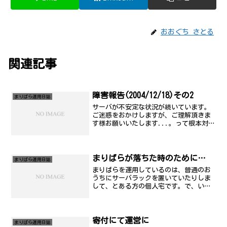
おおぐち さとる
関連記事
障害報告(2004/12/18)その2
まりぱら運用日誌
サーバが不安定な状況が続いています。
ご迷惑をおかけしますが、ご理解頂きま
す様お願いいたします...。って根本対策
考えないと駄目ですね..。記 発生時
刻： 2004年12月18日(土) 13時20分頃
から 復旧予定： 未定 障害原因：
ディス...
まりばらが落ちた時のために…
まりぱら運用日誌
まりばらを運用しているのは、普通のお
うちにサーバラックを置いていたりしま
して、とある方の個人宅です。で、いろ
いろとお世話になっているのだか、あま
りに落ちると非常に迷惑がかかったり、
先日のように長時間の障害に及ぶことが
あります。お隣のサーバ様...
寄付にて運営に
まりぱら運用日誌