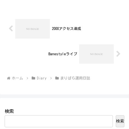
障害原因： 不明 障害範囲： 全サー
ビス以上
2000アクセス達成
Banestyleライブ
ホーム
Diary
まりぱら運用日誌
検索
検索