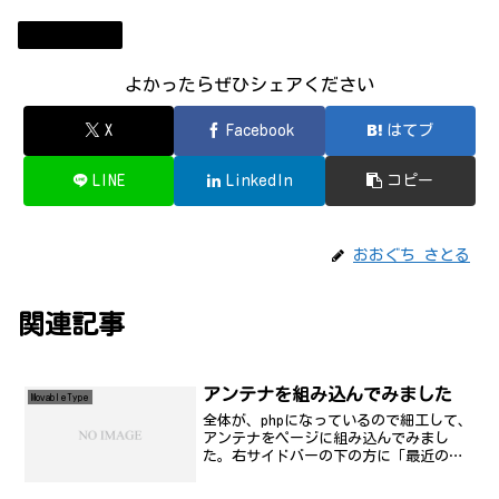
MovableType
よかったらぜひシェアください
X
Facebook
はてブ
LINE
LinkedIn
コピー
おおぐち さとる
関連記事
アンテナを組み込んでみました
MovableType
全体が、phpになっているので細工して、
アンテナをページに組み込んでみまし
た。右サイドバーの下の方に「最近のア
ンテナ」という項目があります。ここに
は、最新の５件のアンテナ表示が出ま