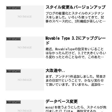
す。ボタンを押してもらうと、別のペー
ジに飛び、アンテナ表示の...
スタイル変更＆バージョンアップ
MovableType
ブログの軽量化とスタイルのメンテナン
スをしました。いろいろ使ってきて、記
事のスペース的に、3列構成が苦しいとい
うのが顕著になってきたことを考慮し
て、バー部分を右側にひとまとめにしま
した。あと、グラフィックも季節外れた
ので変えました。これは、...
Movable Type 3.2にアップグレー
MovableType
ド
最近、MovableTypeの設定をいじること
はなかったんだけど、3.2で大きくいろい
ろ変わったとのことなので、このあたり
みながら、いつものようにアップグレー
ドを実施してみた。このblogの画面上で
の変化は、トップCGの右端の方にあるバ
大改造中..
MovableType
ージ...
まず、アンテナ1件追加しました。琴美さ
まの日記??ということで、かなり笑わせ
て頂いています。すいません、追加仕様
を頼んでしまって＞某自分のアンテナに
引っ張りたい方は、この空アンテナから
データ取得して結構ですよー。それよ
か、誰のことかすばり当...
データベース変更
MovableType
mysqlを使うようにしたら、スタイルが飛
びました(T_T)はぁ、再設定するか...。