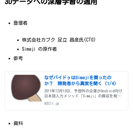
3Dデータへの深層学習の適用
登壇者
株式会社カブク 足立 昌彦氏(CTO)
Simeji の原作者
参考
なぜバイドゥはSimejiを買ったの
か？ 開発者から真実を聞く (1/4)
2011年12月13日、予想外の企業がAndroid向け
日本語入力メソッド「Simeji」の買収を発表
した。Simejiの開発者が買収されようと思っ
ASCII.jp
たきっかけは一体何だったのか。そして日本
でもあまり内部の様子が聞こえてこない百度
とはどんな会
資料