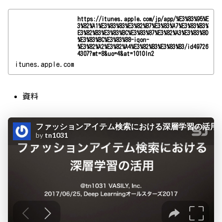
https://itunes.apple.com/jp/app/%E3%83%95%E
3%82%A1%E3%83%83%E3%82%B7%E3%83%A7%E3%83%B3%
E3%82%B3%E3%83%BC%E3%83%87%E3%82%A3%E3%83%8D
%E3%83%BC%E3%83%88-iqon-
%E3%82%A2%E3%82%A4%E3%82%B3%E3%83%B3/id49726
4307?mt=8&uo=4&at=1010ln2
itunes.apple.com
資料