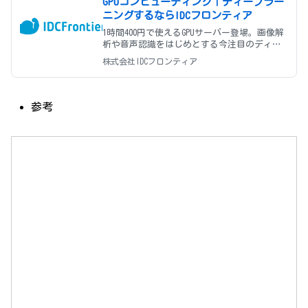
GPUコンピューティング｜ディープラー
ニングするならIDCフロンティア
1時間400円で使えるGPUサーバー登場。画像解
析や音声認識をはじめとする今注目のディー
プラーニングをするには、膨大なデータを高
株式会社IDCフロンティア
速処理できるマシンパワーが必要。IDCFは、
AI/ディープラーニングに最適な超高速GPUコ
ンピューティングをフル
参考