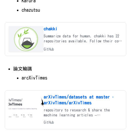
Karura
chazutsu
chakki
Summarize data for human. chakki has 22
repositories available. Follow their code
on GitHub.
GitHub
論文輪講
arcXivTimes
arXivTimes/datasets at master ·
arXivTimes/arXivTimes
repository to research & share the
machine learning articles –
arXivTimes/arXivTimes
GitHub