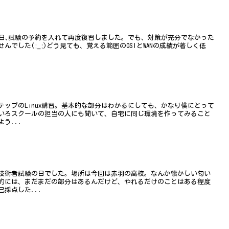
昨日､試験の予約を入れて再度復習しました。でも、対策が充分でなかった
でした(;_;)どう見ても、覚える範囲のOSIとWANの成績が著しく低
ップのLinux講習。基本的な部分はわかるにしても、かなり僕にとって
いろスクールの担当の人にも聞いて、自宅に同じ環境を作ってみること
う...
技術者試験の日でした。場所は今回は赤羽の高校。なんか懐かしい匂い
的には、まだまだの部分はあるんだけど、やれるだけのことはある程度
採点した...