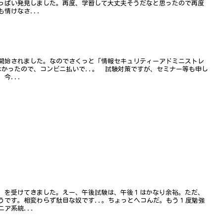
っぱい発見しました。再度、学習して大丈夫そうだなと思ったので再度
情けなさ...
開始されました。なのでさくっと「情報セキュリティーアドミニストレ
なかったので、コンビニ払いで..。 試験対策ですが、セミナー等も申し
今...
）を受けてきました。えー、午後試験は、午後１はかなり余裕。ただ、
うです。相変わらず駄目な奴です..。ちょっとヘコんだ。もう１度勉強
ア系統...