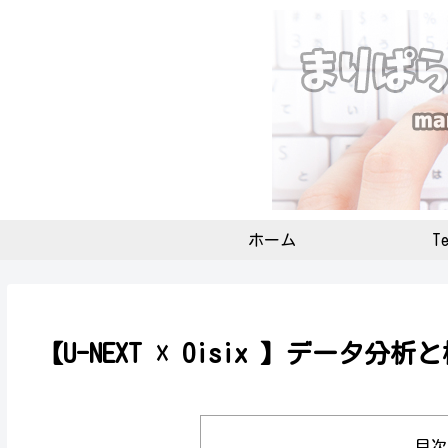
ホーム
Te
【U-NEXT ☓ Oisix 】データ分
目次