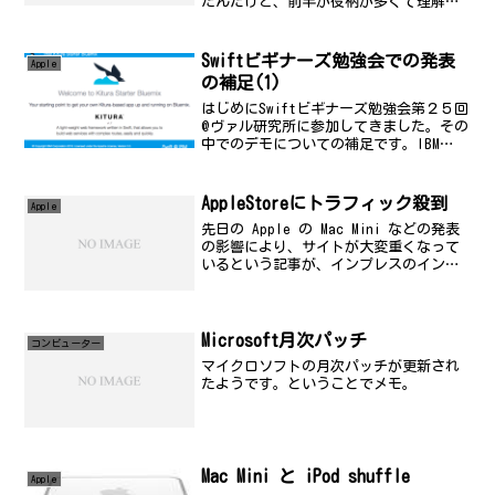
たんだけど、前半が役柄が多くて理解し
ようとしているうちに終わったのでわけ
わからんかった。後半は、なかなか楽し
めました。ちなみに、昨日の影響で腕が
Swiftビギナーズ勉強会での発表
Apple
痛くてしょうがなかった...
の補足(1)
はじめにSwiftビギナーズ勉強会第２５回
@ヴァル研究所に参加してきました。その
中でのデモについての補足です。IBM
Bluemix 上での Kitura-Starter のデ
モについてDemo の手順について補足しま
す。前提条件アカウント...
AppleStoreにトラフィック殺到
Apple
先日の Apple の Mac Mini などの発表
の影響により、サイトが大変重くなって
いるという記事が、インプレスのインタ
ーネットウォッチで取り上げられてい
た。やっぱり、面白いのはこの一言だろ
う。Netcraftによると、Appleのサイ...
Microsoft月次パッチ
コンビューター
マイクロソフトの月次パッチが更新され
たようです。ということでメモ。
Mac Mini と iPod shuffle
Apple