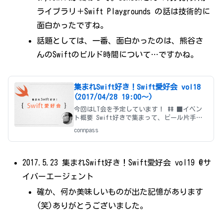
ライブラリ＋Swift Playgrounds の話は技術的に
面白かったですね。
話題としては、一番、面白かったのは、熊谷さ
んのSwiftのビルド時間について…ですかね。
集まれSwift好き！Swift愛好会 vol18
(2017/04/28 19:00〜)
今回はLT会を予定しています！ ## ■イベン
ト概要 Swift好きで集まって、ビール片手に
わいわい LT会です！ * Swiftからプログラム
connpass
を始めた方 * Objective-C時代からやってき
た方 * 他の言語（Ja
2017.5.23 集まれSwift好き！Swift愛好会 vol19 @サ
イバーエージェント
確か、何か美味しいものが出た記憶があります
(笑)ありがとうございました。