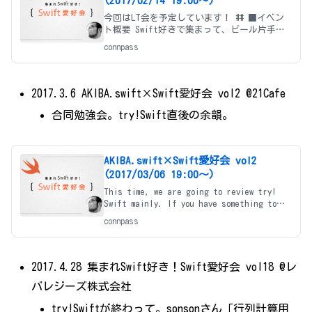
(2017/02/14 19:00〜)
今回はLT会を予定しています！ ## ■イベン
ト概要 Swift好きで集まって、ビール片手に
わいわい LT会です！ * Swiftからプログラム
connpass
を始めた方 * Objective-C時代からやってき
た方 * 他の言語（Ja
2017.3.6 AKIBA.swift×Swift愛好会 vol2 @21Cafe
合同勉強会。try!Swift直後の余韻。
AKIBA.swift×Swift愛好会 vol2
(2017/03/06 19:00〜)
This time, we are going to review try!
Swift mainly. If you have something to
talk, please contact @jollyjoester 今回
connpass
はLT会
2017.4.28 集まれSwift好き！Swift愛好会 vol18 @レ
バレジーズ株式会社
try!Swiftが終わって。sonsonさん「行列計算用