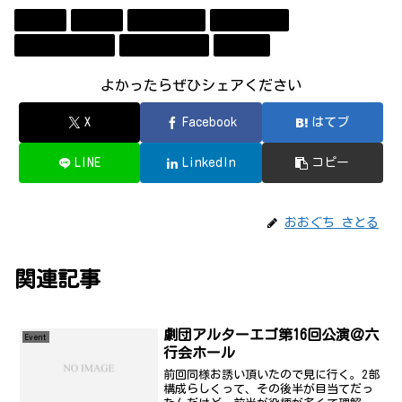
Apple
Event
Technology
アプリ開発
コンビューター
ソフトウェア
勉強会
よかったらぜひシェアください
X
Facebook
はてブ
LINE
LinkedIn
コピー
おおぐち さとる
関連記事
劇団アルターエゴ第16回公演＠六
Event
行会ホール
前回同様お誘い頂いたので見に行く。2部
構成らしくって、その後半が目当てだっ