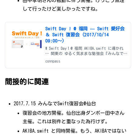
田中孝明さんの転勤に伴う開催。けっこう無理
して行ったけど楽しかったですね。
Swift Day ! @ 福岡 — Swift 愛好会
＆ Swift 復習会 (2017/10/14
09:00〜)
# Swift Day！@ 福岡 AKIBA.swift に導かれ
… 関東の ゆるく気ままな勉強会『みんなで
Swift 復習会』と『Swift 愛好会』が一緒に
connpass
福岡へ！ Swift 好きが集まって、プログラミ
ング言語 Swift
間接的に関連
2017.7.15 みんなでSwift復習会@仙台
復習会の地方開催。仙台出身ダンボー田中さん
主催。これは別件と重なった為行けず。
AKIBA.swift と同時開催。もう、AKIBAではない