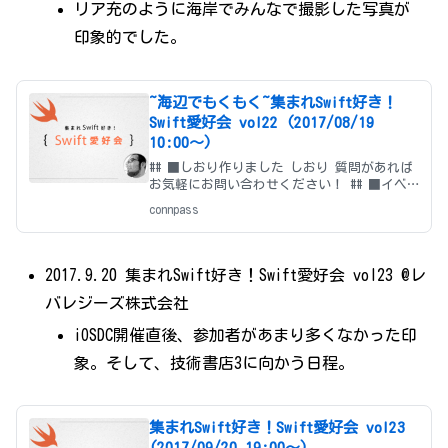
リア充のように海岸でみんなで撮影した写真が
印象的でした。
~海辺でもくもく~集まれSwift好き！
Swift愛好会 vol22 (2017/08/19
10:00〜)
## ■しおり作りました しおり 質問があれば
お気軽にお問い合わせください！ ## ■イベ
ント概要 Swift好きで集まって、丸一日海辺
connpass
でビール片手にわいわいもうもく会です！ *
Swiftからプログラムを始めた方 * O
2017.9.20 集まれSwift好き！Swift愛好会 vol23 @レ
バレジーズ株式会社
iOSDC開催直後、参加者があまり多くなかった印
象。そして、技術書店3に向かう日程。
集まれSwift好き！Swift愛好会 vol23
(2017/09/20 19:00〜)