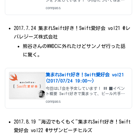
ンを予定しています！ (内容についてはまだ
未確定部分もあるので随時更新していきま
connpass
す。) ## ■イベント概要 (Swift愛好会)
「Swift好きで集まって、ビール片手にわいわ
2017.7.24 集まれSwift好き！Swift愛好会 vol21 @レ
バレジーズ株式会社
熊谷さんのWWDCに外れたけどサンノゼ行った話
に驚く。
集まれSwift好き！Swift愛好会 vol21
(2017/07/24 19:00〜)
今回はLT会を予定しています！ ## ■イベン
ト概要 Swift好きで集まって、ビール片手に
わいわい LT会です！ * Swiftからプログラム
connpass
を始めた方 * Objective-C時代からやってき
た方 * 他の言語（Ja
2017.8.19 ~海辺でもくもく~集まれSwift好き！Swift
愛好会 vol22 @サザンビーチヒルズ