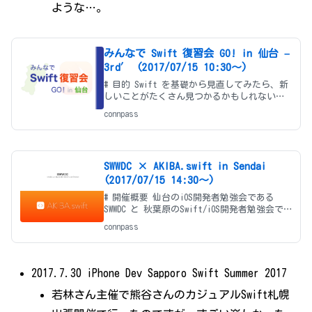
ような…。
みんなで Swift 復習会 GO! in 仙台 –
3rd′ (2017/07/15 10:30〜)
# 目的 Swift を基礎から見直してみたら、新
しいことがたくさん見つかるかもしれない。
そしてそんなせっかくの機会なら、みんなと
connpass
一緒に勉強できたら楽しそう。そう思い立っ
て 東京の渋谷 で始めた勉強会。 今回は
SWWDC × AKIB
SWWDC × AKIBA.swift in Sendai
(2017/07/15 14:30〜)
# 開催概要 仙台のiOS開発者勉強会である
SWWDC と 秋葉原のSwift/iOS開発者勉強会で
ある AKIBA.swift のコラボ開催企画です！
connpass
Swiftに限定するわけではありません！基本
iOSを軸に、Swift/Objec
2017.7.30 iPhone Dev Sapporo Swift Summer 2017
若林さん主催で熊谷さんのカジュアルSwift札幌