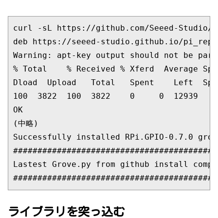
curl -sL https://github.com/Seeed-Studio/g
deb https://seeed-studio.github.io/pi_repo
Warning: apt-key output should not be pars
% Total    % Received % Xferd  Average Spe
Dload  Upload   Total   Spent    Left  Spee
100  3822  100  3822    0     0  12939    
OK

(中略)

Successfully installed RPi.GPIO-0.7.0 grov
##########################################
Lastest Grove.py from github install compl
##########################################
ライブラリを突っ込む