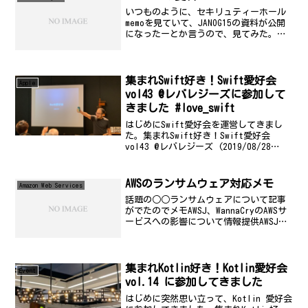
いつものように、セキリュティーホール
memoを見ていて、JANOG15の資料が公開
になったーとか言うので、見てみた。名
だたる有名人の中にダメな人の名前があ
った(笑) 頑張っていらっしゃるんだなー
(笑) あたしは、普通の一般庶民であるこ
とを悟...
集まれSwift好き！Swift愛好会
Apple
vol43 @レバレジーズに参加して
きました #love_swift
はじめにSwift愛好会を運営してきまし
た。集まれSwift好き！Swift愛好会
vol43 @レバレジーズ (2019/08/28
19:00〜)今回はLT会を予定しています！
## ■イベント概要 Swift好きで集まっ
て、ビール片手...
AWSのランサムウェア対応メモ
Amazon Web Services
話題の○○ランサムウェアについて記事
がでたのでメモAWSJ、WannaCryのAWSサ
ービスへの影響について情報提供AWSJが
猛威を振るうWannaCrayのサービスへの
影響について情報提供ASCII.jpランサム
ウェア「WannaCry」...
集まれKotlin好き！Kotlin愛好会
Event
vol.14 に参加してきました
はじめに突然思い立って、Kotlin 愛好会