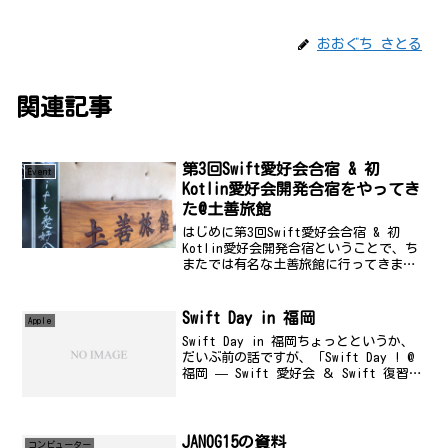
おおぐち さとる
関連記事
第3回Swift愛好会合宿 & 初
Event
Kotlin愛好会開発合宿をやってき
た@土善旅館
はじめに第3回Swift愛好会合宿 & 初
Kotlin愛好会開発合宿ということで、ち
またでは有名な土善旅館に行ってきまし
た。いつもいつも、土善旅館の皆様、い
ろいろ配慮ありがとうございます。
@afroscript が既にまとめてくれていた
Swift Day in 福岡
Apple
り第...
Swift Day in 福岡ちょっとというか、
だいぶ前の話ですが、「Swift Day ! @
福岡 — Swift 愛好会 ＆ Swift 復習
会」に参加してきました。クラスメソッ
ドの福岡オフィスが、この10月に開設さ
れ、東京オフィスか...
JANOG15の資料
コンビューター