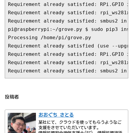
Requirement already satisfied: RPi.GPIO in
Requirement already satisfied: rpi_ws281x 
Requirement already satisfied: smbus2 in /
pi@raspberrypi:~/grove.py $ sudo pip3 inst
Processing /home/pi/grove.py

Requirement already satisfied (use --upgra
Requirement already satisfied: RPi.GPIO in
Requirement already satisfied: rpi_ws281x 
Requirement already satisfied: smbus2 in /
投稿者
おおぐち さとる
某社にて、クラウドを使ってもらうようなご
支援をさせていただいています。
情報処理安全確保支援士(SC)、情報処理技術