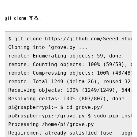
git clone する。
$ git clone https://github.com/Seeed-Studi
Cloning into 'grove.py'...

remote: Enumerating objects: 59, done.

remote: Counting objects: 100% (59/59), don
remote: Compressing objects: 100% (48/48),
remote: Total 1249 (delta 26), reused 32 (
Receiving objects: 100% (1249/1249), 644.0
Resolving deltas: 100% (807/807), done.

pi@raspberrypi:~ $ cd grove.py/

pi@raspberrypi:~/grove.py $ sudo pip instal
Processing /home/pi/grove.py

Requirement already satisfied (use --upgra