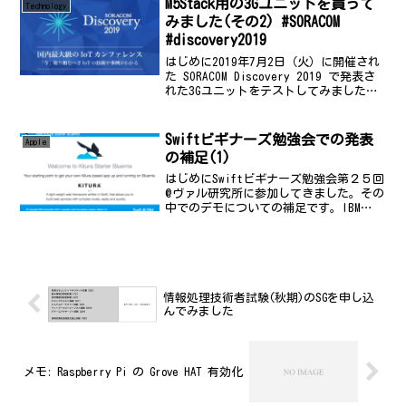
ヘルプモードをオンにしてお...
M5Stack用の3Gユニットを買って
Technology
みました(その2) #SORACOM
#discovery2019
はじめに2019年7月2日（火）に開催され
た SORACOM Discovery 2019 で発表さ
れた3Gユニットをテストしてみました。
その1からの続きです。M5Stack用の3Gユ
ニットを買ってみました(その1)
#SORACOM #d...
Swiftビギナーズ勉強会での発表
Apple
の補足(1)
はじめにSwiftビギナーズ勉強会第２５回
@ヴァル研究所に参加してきました。その
中でのデモについての補足です。IBM
Bluemix 上での Kitura-Starter のデ
モについてDemo の手順について補足しま
す。前提条件アカウント...
情報処理技術者試験(秋期)のSGを申し込
んでみました
メモ: Raspberry Pi の Grove HAT 有効化