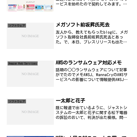
ービスを始めたので契約してみます。
SORACOM eSIM プロファイルトライアル
#SORACOM #discovery2019 - まりぱら
おーぐはじめ...
メガソフト前坂昇氏死去
ソフトウェア
友人から、教えてもらったblogに、メガ
ソフト取締役社長前坂昇氏死去とあっ
た。で、本日、プレスリリースも出たよ
うだ。急死とある。メガソフトと言え
ば、MIFESというエディタで有名な会社。
STARFAXや、MAXLINKなんかも出していた
し、...
AWSのランサムウェア対応メモ
Amazon Web Services
話題の○○ランサムウェアについて記事
がでたのでメモAWSJ、WannaCryのAWSサ
ービスへの影響について情報提供AWSJが
猛威を振るうWannaCrayのサービスへの
影響について情報提供ASCII.jpランサム
ウェア「WannaCry」...
一太郎と花子
ソフトウェア
既に報道で出ているように、ジャストシ
ステムの一太郎と花子に関する松下電器
の訴訟のおいて、判決が出た模様。問題
となったのは、一太郎と花子に搭載され
た「ヘルプモード」機能。マウスの絵
と？マークによるボタンをクリックして