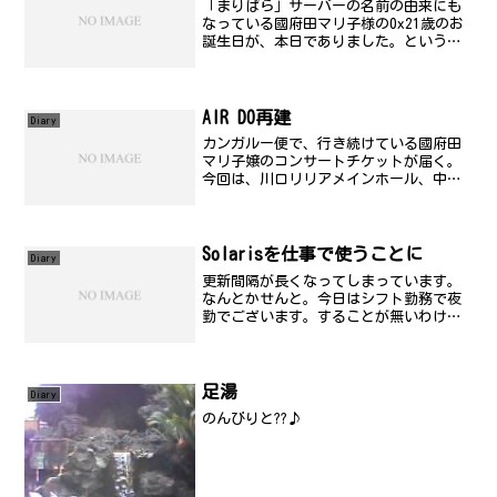
「まりぱら」サーバーの名前の由来にも
なっている國府田マリ子様の0x21歳のお
誕生日が、本日でありました。というこ
とで、某店にて三々五々集まって勝手な
お誕生会という名の飲み会開催(笑)久々
に楽しく飲めました。
AIR DO再建
Diary
カンガルー便で、行き続けている國府田
マリ子嬢のコンサートチケットが届く。
今回は、川口リリアメインホール、中野
サンプラザ、なんばHatchで開催されま
す。最近は、歌手としての人気はそれほ
どじゃないけど、ラジオは、ずっと続け
ていらっしゃますね。...
Solarisを仕事で使うことに
Diary
更新間隔が長くなってしまっています。
なんとかせんと。今日はシフト勤務で夜
勤でございます。することが無いわけで
はないんだけど、夜勤って比較的ひま。
まぁ、ひまなときは、問題集やってた
り、Web見てたりするんだけどね。あと、
シフトは、ここ見てくだ...
足湯
Diary
のんびりと??♪