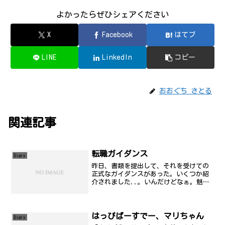
よかったらぜひシェアください
X
Facebook
はてブ
LINE
LinkedIn
コピー
おおぐち さとる
関連記事
転職ガイダンス
Diary
昨日、書類を提出して、それを受けての
正式なガイダンスがあった。いくつか紹
介されました..。いんだけどなぁ。魅力
はあるんだけど、こういまいち決定打が
無い..ということで、とりあえず担当者
と会ってみるという意向だけは伝えまし
た。なんか、親父が以...
はっぴばーすでー、マリちゃん
Diary