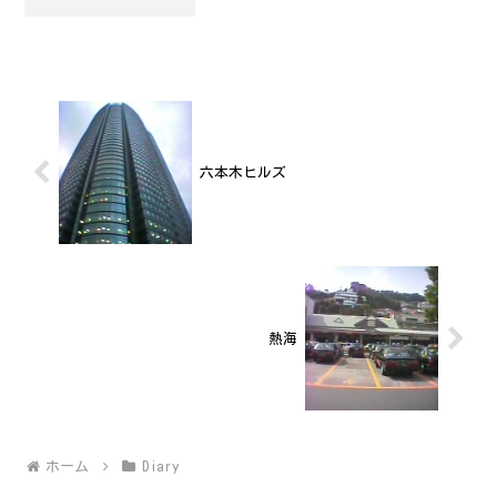
せん..。
六本木ヒルズ
熱海
ホーム
Diary