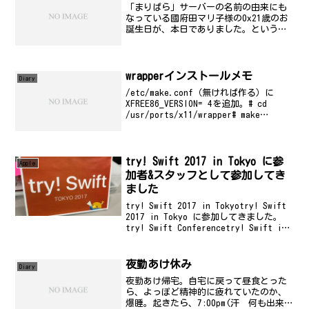
「まりぱら」サーバーの名前の由来にも
なっている國府田マリ子様の0x21歳のお
誕生日が、本日でありました。というこ
とで、某店にて三々五々集まって勝手な
お誕生会という名の飲み会開催(笑)久々
に楽しく飲めました。
wrapperインストールメモ
Diary
/etc/make.conf（無ければ作る）に
XFREE86_VERSION= 4を追加。# cd
/usr/ports/x11/wrapper# make
install
try! Swift 2017 in Tokyo に参
Apple
加者&スタッフとして参加してき
ました
try! Swift 2017 in Tokyotry! Swift
2017 in Tokyo に参加してきました。
try! Swift Conferencetry! Swift is
an immersive community gat...
夜勤あけ休み
Diary
夜勤あけ帰宅。自宅に戻って昼食とった
ら、よっぽど精神的に疲れていたのか、
爆睡。起きたら、7:00pm(汗 何も出来ま