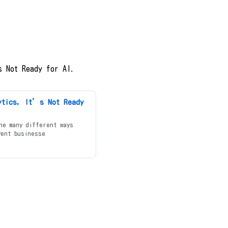
 Not Ready for AI.
ytics, It’s Not Ready
he many different ways
vent businesse