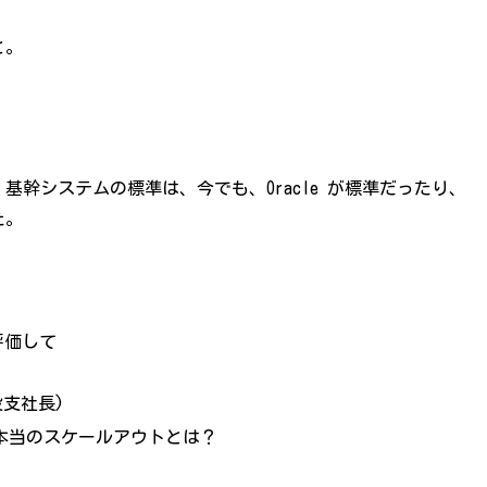
と。
幹システムの標準は、今でも、Oracle が標準だったり、
た。
 を評価して
役支社長)
？本当のスケールアウトとは？