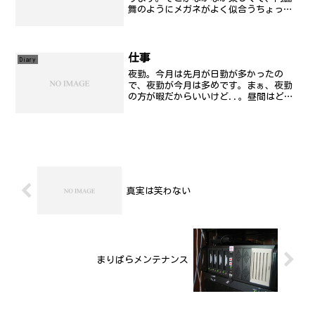
舞のようにメガネがよく似合うちょっと
間抜けなねーちゃんが、何故か担当して
くださることがあり、ある意味、男性の
歯科医師より怖いです(笑)今日は、先日
治療が終わった歯にかぶ...
仕事
Diary
夜勤。今月は先月が日勤が多かったの
で、夜勤が今月は多めです。まぁ、夜勤
の方が暇だからいいけど..。昼間はどう
せテレビ見てるか寝てるし(苦笑)てな訳
で、先月分(8月)の報告書を作成中。出来
るかな??出来るかな??♪
真実は笑わない
まりぱらメンテナンス