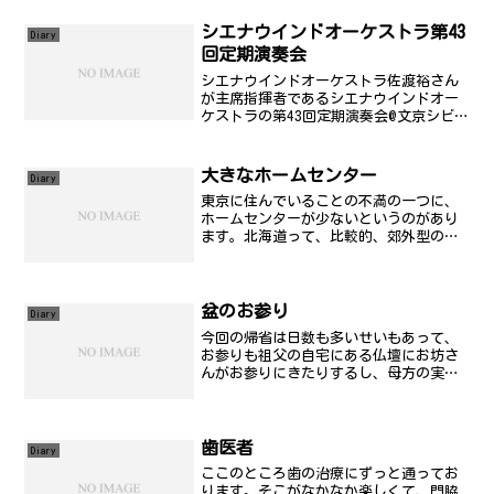
する必要もないかな..。たぶん、知って
ることしか聞かれないでし...
シエナウインドオーケストラ第43
Diary
回定期演奏会
シエナウインドオーケストラ佐渡裕さん
が主席指揮者であるシエナウインドオー
ケストラの第43回定期演奏会@文京シビッ
クホールを聞いてきました。ファンクラ
ブ会員ということもあり、定期的に聞い
てます。今年3年目になるFinalFantasy
大きなホームセンター
Diary
のコンサ...
東京に住んでいることの不満の一つに、
ホームセンターが少ないというのがあり
ます。北海道って、比較的、郊外型のお
店が流行っていて、その中でも特にいろ
いろな不思議なものを売っているのがホ
ームセンターです。その超巨大なホーム
センターを見てきました。...
盆のお参り
Diary
今回の帰省は日数も多いせいもあって、
お参りも祖父の自宅にある仏壇にお坊さ
んがお参りにきたりするし、母方の実家
への挨拶、それから、お墓へのお参り、
等々、それはたくさんあったりします。
まぁ、もっともそれが帰省の主目的なん
だから仕方ないか..。
歯医者
Diary
ここのところ歯の治療にずっと通ってお
ります。そこがなかなか楽しくて、門脇